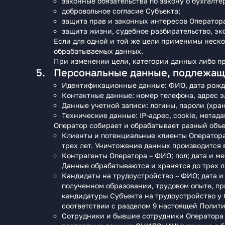
законные обязательства по закону о бухгалте
добровольное согласие Субъекта;
защита прав и законных интересов Оператора
защита жизни, судебное разбирательство, эк
Если для одной и той же цели применимы неско
обрабатываемых данных.
При изменении цели, категории данных либо пр
Персональные данные, подлежащ
Идентификационные данные: ФИО, дата рожд
Контактные данные: номер телефона, адрес э
Данные учетной записи: логины, пароли (хра
Технические данные: IP-адрес, cookie, метада
Оператор собирает и обрабатывает разный объе
Клиенты и потенциальные клиенты Оператора
трех лет. Уничтожение данных производится 
Контрагенты Оператора – ФИО; пол; дата и 
Данные обрабатываются и хранятся до трех л
Кандидаты на трудоустройство – ФИО; дата 
полученном образовании, трудовом опыте, п
кандидатуры Субъекта на трудоустройство у О
соответствии с разделом 9 настоящей Полити
Сотрудники и бывшие сотрудники Оператора –