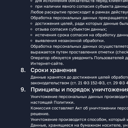
для исполнения обязательств перед клиентам
при наличии явного согласия субъекта данны
Любое раскрытие происходит в рамках действую
Обработка персональных данных прекращается 
достижения целей, ради которых данные был
отзыва согласия субъектом данных;
истечения срока согласия на обработку данн
выявления незаконной обработки.
Обработка персональных данных осуществляется
выражается путем проставления отметки (chec
Оператор обязуется уведомить Пользователей д
Интернет-сайте.
Сроки хранения
Данные хранятся до достижения целей обработк
законодательством (ст. 21 ФЗ 152-ФЗ, ст. 29 ФЗ 
Принципы и порядок уничтожени
Уничтожение персональных данных производит
настоящей Политики.
Комиссия составляет Акт об уничтожении перс
решение.
Уничтожение производится способом, который 
Данные, хранящиеся на бумажном носителе, ун