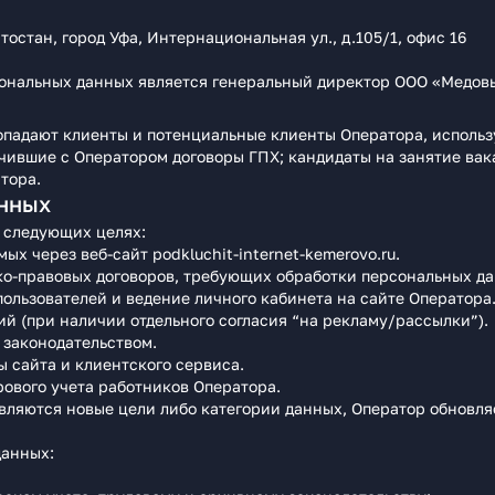
остан, город Уфа, Интернациональная ул., д.105/1, офис 16
ональных данных является генеральный директор ООО «Медов
падают клиенты и потенциальные клиенты Оператора, использую
ючившие с Оператором договоры ГПХ; кандидаты на занятие ва
тора.
анных
 следующих целях:
ых через веб‑сайт podkluchit-internet-kemerovo.ru.
о-правовых договоров, требующих обработки персональных да
ользователей и ведение личного кабинета на сайте Оператора
й (при наличии отдельного согласия “на рекламу/рассылки”).
законодательством.
 сайта и клиентского сервиса.
ового учета работников Оператора.
ляются новые цели либо категории данных, Оператор обновляе
данных: