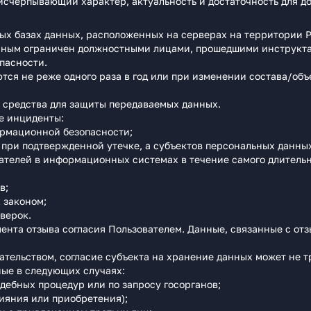
 исчерпывающий характер, актуальность и достаточность для д
ых базах данных, расположенных на серверах на территории 
данным ограничен должностными лицами, прошедшими инструкт
пасности.
тся не реже одного раза в год или при изменении состава/об
средства для защиты передаваемых данных.
е инциденты:
ормационной безопасности;
 при подтвержденной утечке, а субъектов персональных данных 
ателей в информационных системах в течение самого длитель
в;
 законом;
верок.
нта отзыва согласия Пользователем. Данные, связанные с отзы
ательством, согласие субъекта на хранение данных может не т
ые в следующих случаях:
удебных процедур или по запросу госорганов;
лияния или приобретения);