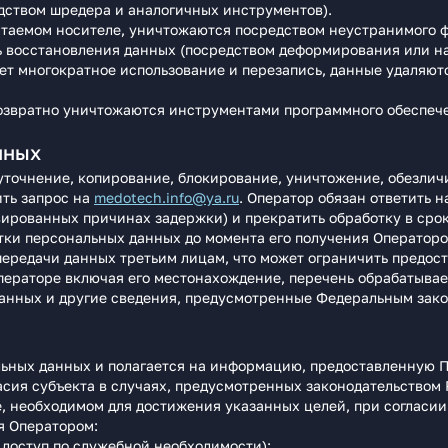
ством шредера и аналогичных инструментов).
таемом носителе, уничтожаются посредством неустранимого ф
ь восстановления данных (посредством деформирования или 
гает многократное использование и перезапись, данные удаляю
озвратно уничтожаются инструментами программного обеспече
нных
, уточнение, копирование, блокирование, уничтожение, обезли
ить запрос на
medotech.info@ya.ru
. Оператор обязан ответить н
ированных причинах задержки) и прекратить обработку в срок
отки персональных данных до момента его получения Операторо
передачи данных третьим лицам, что может ограничить предост
ператоре включая его местонахождение, перечень обрабатывае
данных и другие сведения, предусмотренные Федеральным зак
льных данных и полагается на информацию, предоставленную П
асия субъекта в случаях, предусмотренных законодательством 
е, необходимом для достижения указанных целей, при согласии
я Оператором:
доступ по служебной необходимости);