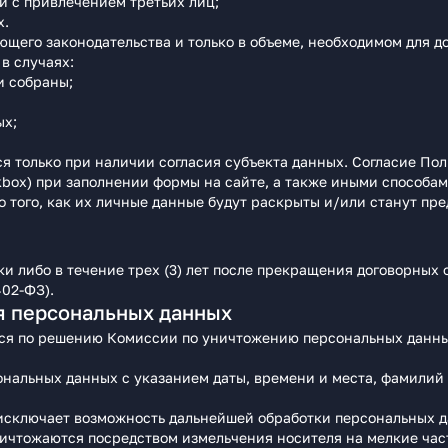
и с привлечением третьих лиц;
х.
щего законодательства и только в объеме, необходимом для д
в случаях:
и собраны;
ых;
 только при наличии согласия субъекта данных. Согласие По
kbox) при заполнении формы на сайте, а также иными способа
о того, как их личные данные будут раскрыты и/или станут п
и либо в течение трех (3) лет после прекращения договорных 
402-ФЗ).
я персональных данных
ся по решению Комиссии по уничтожению персональных данны
ональных данных с указанием даты, времени и места, фамилий
исключает возможность дальнейшей обработки персональных д
ичтожаются посредством измельчения носителя на мелкие част