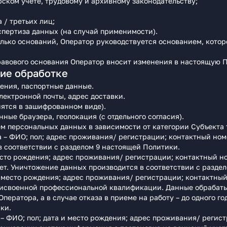
рском учете, трудовому и архивному законодательству;
 / третьих лиц;
спертиза данных (на случай применимости).
лько оснований, Оператор руководствуется основанием, кото
авового основания Оператор вносит изменения в настоящую П
ие обработке
ения, паспортные данные.
лектронной почты, адрес доставки.
нятся в зашифрованном виде).
нные браузера, геолокация (с отдельного согласия).
м персональных данных в зависимости от категории Субъекта 
 – ФИО; пол; адрес проживания/ регистрации; контактный ном
в соответствии с разделом 9 настоящей Политики.
место рождения; адрес проживания/ регистрации; контактный 
ет. Уничтожение данных производится в соответствии с разде
и место рождения; адрес проживания/ регистрации; контактны
рисвоенной профессиональной квалификации. Данные обрабаты
ператора, а в случае отказа в приеме на работу – до одного г
ки.
 ФИО; пол; дата и место рождения; адрес проживания/ регист