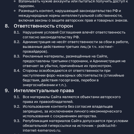
Взламывать чужие аккаунты или пытаться получить доступ к
паролям.
Размещать контент, нарушающий законодательство РФ и
международные нормы интеллектуальной собственности,
включая законы о защите авторских прав и товарных знаков.
Ответственность сторон
Нарушение условий Соглашения влечёт ответственность
согласно законодательству РФ.
Администрация не несёт ответственности за сбои в работе,
вызванные действиями третьих лиц (в т.ч. хостинг-
провайдеров).
Рекламные материалы, размещённые на Сайте,
предоставлены третьими сторонами, и Администрация не
отвечает за убытки, причинённые их просмотром.
Стороны освобождаются от ответственности при
наступлении форс-мажорных обстоятельств (стихийные
бедствия, действия госорганов, перебои в
энергоснабжении и т.п.).
Интеллектуальные права
Все материалы Сайта являются объектами авторского
права их правообладателей.
Использование контента без согласия владельцев
запрещено, за исключением личного некоммерческого
использования с сохранением авторства.
Републикация материалов Сайта допускается при условии
обязательной гиперссылки на источник – podkluchit-
internet-kemerovo.ru.