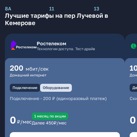
8А
11
13
Лучшие тарифы на пер Лучевой в
Кемерове
Ростелеком
Технологии доступа. Тест-драйв
200
1
мбит/сек
Домашний интернет
Дом
Подключение
Оборудование
Де
Подключение
-
200 ₽ (единоразовый платеж)
Ски
1 месяц по акции
0
0
₽/мес
Далее
450
₽/мес