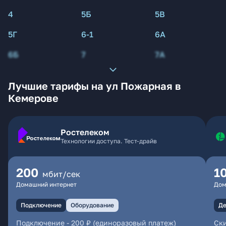
4
5Б
5В
5Г
6-1
6А
6Б
7
7А
Лучшие тарифы на ул Пожарная в
Кемерове
Ростелеком
Технологии доступа. Тест-драйв
200
1
мбит/сек
Домашний интернет
Дом
Подключение
Оборудование
Де
Подключение
-
200 ₽ (единоразовый платеж)
Ски