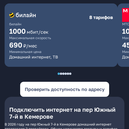
8 тарифов
билайн
МТ
1000
1
мбит/сек
Максимальная скорость
Мак
690
4
₽/мес
Минимальная цена
Мин
Домашний интернет, ТВ
Дом
Проверить доступность по адресу
Подключить интернет на пер Южный
7-й в Кемерове
В 2026 году на пер Южный 7-й в Кемерове домашний интернет
предлагают 2 провайдера. Общее количество доступных тарифов -