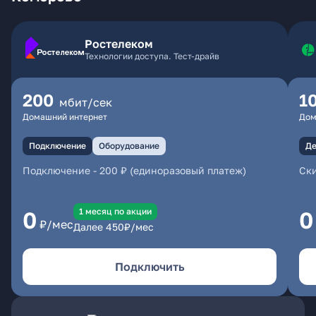
Ростелеком
Технологии доступа. Тест-драйв
200
1
мбит/сек
Домашний интернет
Дом
Подключение
Оборудование
Де
Подключение
-
200 ₽ (единоразовый платеж)
Ски
1 месяц по акции
0
0
₽/мес
Далее
450
₽/мес
Подключить