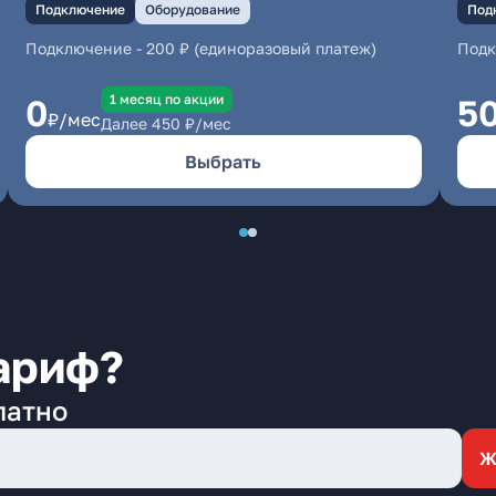
Подключение
Оборудование
Под
Подключение
-
200 ₽ (единоразовый платеж)
Под
1 месяц по акции
0
5
₽/мес
Далее
450
₽/мес
Выбрать
ариф?
латно
Ж