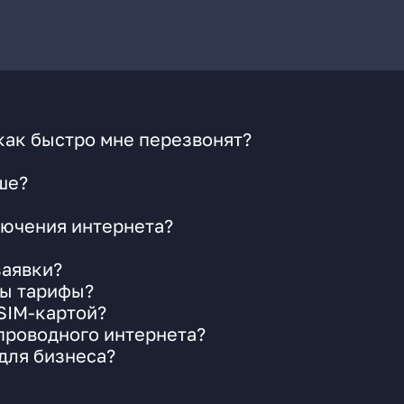
как быстро мне перезвонят?
ше?
ючения интернета?
заявки?
ны тарифы?
 SIM-картой?
 проводного интернета?
для бизнеса?