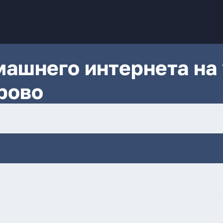
ашнего интернета на 
рово