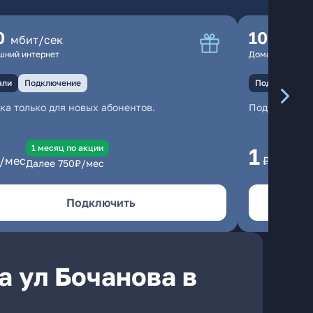
0
100
мбит/сек
мбит
шний интернет
Домашний инте
али
Подключение
Подключение
ка только для новых абонентов.
Подключени
1 месяц по акции
1 
1
/мес
₽/мес
Далее
750
₽/мес
Да
Подключить
а ул Бочанова в