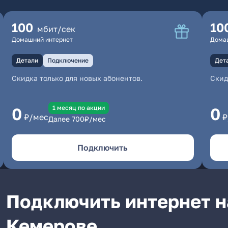
100
10
мбит/сек
Домашний интернет
Дома
Детали
Подключение
Дет
Скидка только для новых абонентов.
Скид
1 месяц по акции
0
0
₽/мес
₽
Далее
700
₽/мес
Подключить
Подключить интернет н
Кемерове