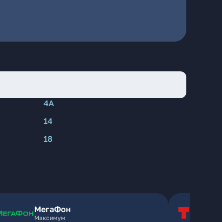
4А
14
18
МегаФон
Т
Максимум
Т