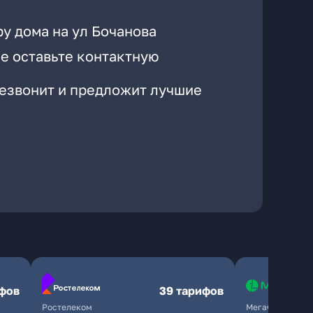
у дома на ул Бочанова
е оставьте контактную
резвонит и предложит лучшие
ифов
39 тарифов
Ростелеком
МегаФон