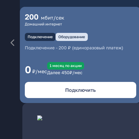
200
мбит/сек
Домашний интернет
Подключение
Оборудование
Подключение
-
200 ₽ (единоразовый платеж)
1 месяц по акции
0
₽/мес
Далее
450
₽/мес
Подключить