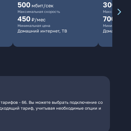
500
300
мбит/сек
мбит/
Максимальная скорость
Максимальная 
450
700
₽/мес
₽/мес
Минимальная цена
Минимальная ц
Домашний интернет, ТВ
Домашний ин
 тарифов - 66. Вы можете выбрать подключение со
подходящий тариф, учитывая необходимые опции и