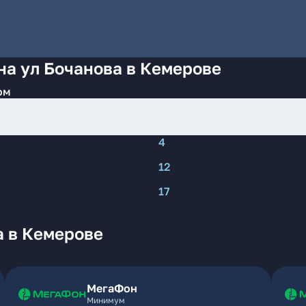
на ул Бочанова в Кемерове
ом
4
12
17
а в Кемерове
МегаФон
Минимум