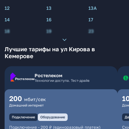
12
13
13А
14
16
17
18
19
23
Лучшие тарифы на ул Кирова в
Кемерове
Ростелеком
Технологии доступа. Тест-драйв
200
1
мбит/сек
Домашний интернет
Дом
Подключение
Оборудование
Де
Подключение
-
200 ₽ (единоразовый платеж)
Ски