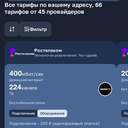
Все тарифы по вашему адресу, 66
тарифов от 45 провайдеров
Фильтр
Ростелеком
Технологии развлечения. Тест-драйв
400
2
мбит/сек
Домашний интернет
Дом
224
каналa
Без
ТВ
Без мобильной связи
Без
Подключение
Оборудование
По
Подключение
-
200 ₽ (единоразовый платеж)
По