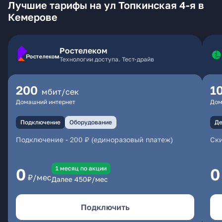
Лучшие тарифы на ул Топкинская 4-я в
Кемерове
Ростелеком
Технологии доступа. Тест-драйв
200
1
мбит/сек
Домашний интернет
Дом
Подключение
Оборудование
Де
Подключение
-
200 ₽ (единоразовый платеж)
Ски
1 месяц по акции
0
0
₽/мес
Далее
450
₽/мес
Подключить