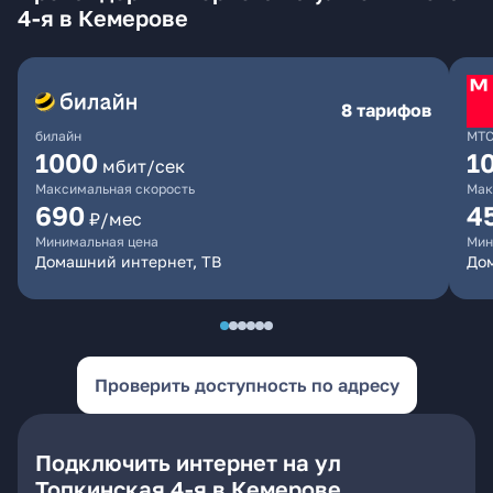
4-я в Кемерове
8 тарифов
билайн
МТ
1000
1
мбит/сек
Максимальная скорость
Мак
690
4
₽/мес
Минимальная цена
Мин
Домашний интернет, ТВ
Дом
Проверить доступность по адресу
Подключить интернет на ул
Топкинская 4-я в Кемерове