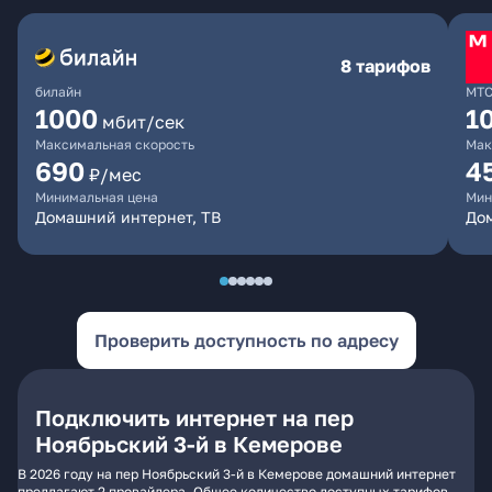
8 тарифов
билайн
МТ
1000
1
мбит/сек
Максимальная скорость
Мак
690
4
₽/мес
Минимальная цена
Мин
Домашний интернет, ТВ
Дом
Проверить доступность по адресу
Подключить интернет на пер
Ноябрьский 3-й в Кемерове
В 2026 году на пер Ноябрьский 3-й в Кемерове домашний интернет
предлагают 2 провайдера. Общее количество доступных тарифов -