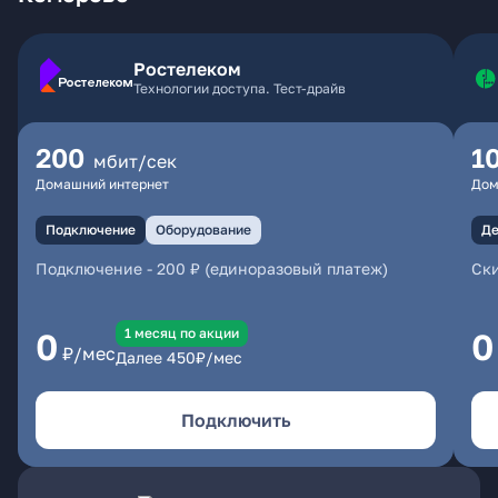
Ростелеком
Технологии доступа. Тест-драйв
200
1
мбит/сек
Домашний интернет
Дом
Подключение
Оборудование
Де
Подключение
-
200 ₽ (единоразовый платеж)
Ски
1 месяц по акции
0
0
₽/мес
Далее
450
₽/мес
Подключить