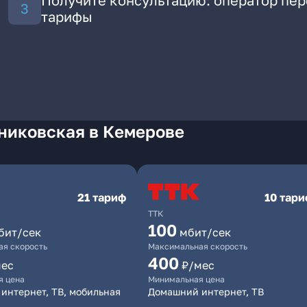
Получите консультацию: оператор пе
тарифы
никовская в Кемерове
21 тариф
10 тар
ТТК
100
бит/сек
мбит/сек
я скорость
Максимальная скорость
400
мес
₽/мес
я цена
Минимальная цена
интернет, ТВ, мобильная
Домашний интернет, ТВ