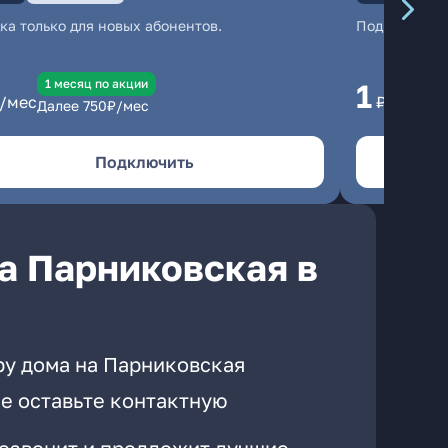
ка только для новых абонентов.
Подключени
1 месяц по акции
1 
1
/мес
₽/мес
Далее
750
₽/мес
Да
Подключить
а Парниковская в
ру дома на Парниковская
е оставьте контактную