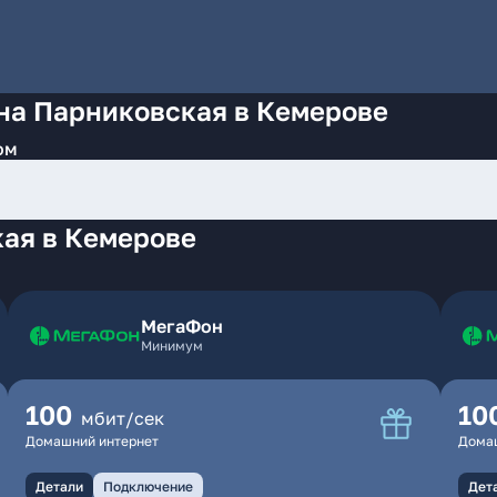
 на Парниковская в Кемерове
ом
ая в Кемерове
МегаФон
Минимум
100
10
мбит/сек
Домашний интернет
Дома
Детали
Подключение
Дет