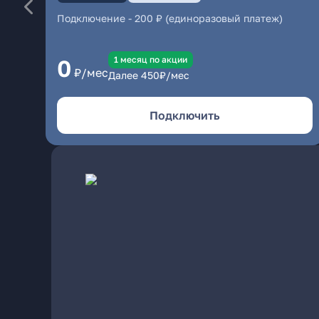
Подключение
-
200 ₽ (единоразовый платеж)
1 месяц по акции
0
₽/мес
Далее
450
₽/мес
Подключить