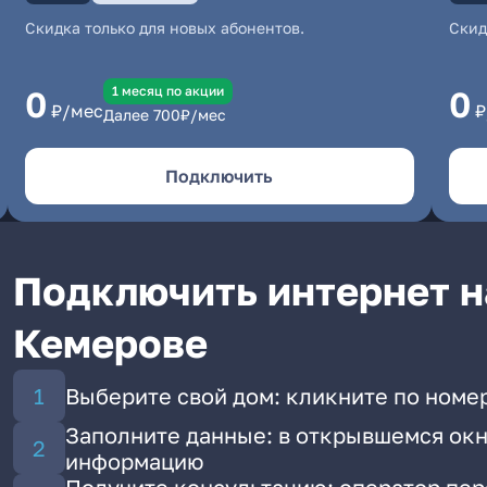
Скидка только для новых абонентов.
Скид
1 месяц по акции
0
0
₽/мес
₽
Далее
700
₽/мес
Подключить
Подключить интернет н
Кемерове
Выберите свой дом: кликните по номе
Заполните данные: в открывшемся окн
информацию