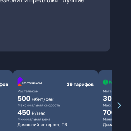
резвонит и предложит лучшие
ифов
39 тарифов
Ростелеком
МегаФон
500
300
мбит/сек
мбит/
Максимальная скорость
Максимальная 
450
700
₽/мес
₽/мес
Минимальная цена
Минимальная ц
Домашний интернет, ТВ
Домашний ин