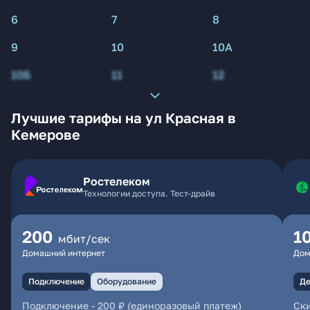
6
7
8
9
10
10А
10Б
11
12
Лучшие тарифы на ул Красная в
Кемерове
Ростелеком
Технологии доступа. Тест-драйв
200
1
мбит/сек
Домашний интернет
Дом
Подключение
Оборудование
Де
Подключение
-
200 ₽ (единоразовый платеж)
Ски