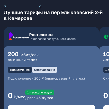
7
9
Лучшие тарифы на пер Елыкаевский 2-й
в Кемерове
Ростелеком
Технологии доступа. Тест-драйв
200
1
мбит/сек
Домашний интернет
Дом
Подключение
Оборудование
Де
Подключение
-
200 ₽ (единоразовый платеж)
Ски
1 месяц по акции
0
0
₽/мес
Далее
450
₽/мес