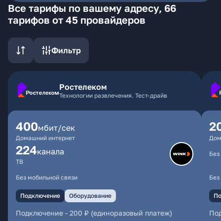
Все тарифы по вашему адресу, 66
тарифов от 45 провайдеров
Фильтр
Ростелеком
Технологии развлечения. Тест-драйв
400
2
мбит/сек
Домашний интернет
Дом
224
каналa
Без
ТВ
Без мобильной связи
Без
Подключение
Оборудование
По
Подключение
-
200 ₽ (единоразовый платеж)
По