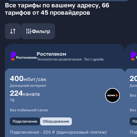
Все тарифы по вашему адресу, 66
тарифов от 45 провайдеров
Фильтр
Ростелеком
Технологии развлечения. Тест-драйв
400
2
мбит/сек
Домашний интернет
Дом
224
каналa
Без
ТВ
Без мобильной связи
Без
Подключение
Оборудование
По
Подключение
-
200 ₽ (единоразовый платеж)
По