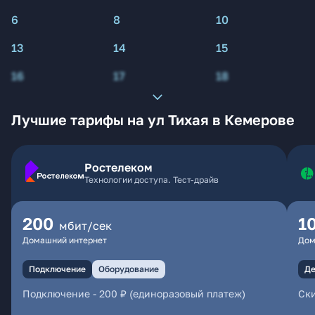
6
8
10
13
14
15
16
17
18
Лучшие тарифы на ул Тихая в Кемерове
Ростелеком
Технологии доступа. Тест-драйв
200
1
мбит/сек
Домашний интернет
Дом
Подключение
Оборудование
Де
Подключение
-
200 ₽ (единоразовый платеж)
Ски