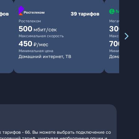
ифов
39 тарифов
Ростелеком
МегаФон
500
300
мбит/сек
мбит/
Максимальная скорость
Максимальная 
450
700
₽/мес
₽/мес
Минимальная цена
Минимальная ц
Домашний интернет, ТВ
Домашний ин
 тарифов - 66. Вы можете выбрать подключение со
подходящий тариф, учитывая необходимые опции и