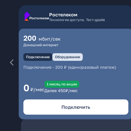
Ростелеком
Технологии доступа. Тест-драйв
200
мбит/сек
Домашний интернет
Подключение
Оборудование
Подключение
-
200 ₽ (единоразовый платеж)
1 месяц по акции
0
₽/мес
Далее
450
₽/мес
Подключить