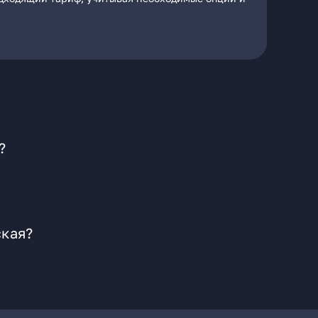
?
ская?