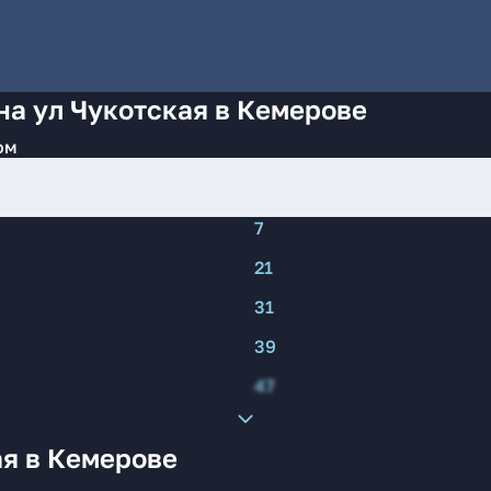
на ул Чукотская в Кемерове
ом
7
21
31
39
47
ая в Кемерове