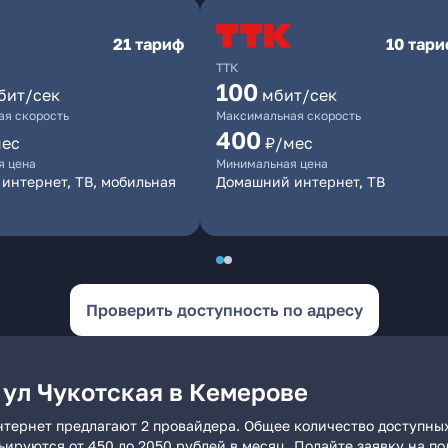
21 тариф
10 тар
ТТК
100
бит/сек
мбит/сек
я скорость
Максимальная скорость
400
мес
₽/мес
я цена
Минимальная цена
интернет, ТВ, мобильная
Домашний интернет, ТВ
Проверить доступность по адресу
 ул Чукотская в Кемерове
нтернет предлагают 2 провайдера. Общее количество доступных
рьируются от 450 до 2050 рублей в месяц. Подайте заявку на 