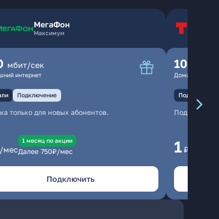
МегаФон
Т
Максимум
Т
0
100
мбит/сек
мбит
шний интернет
Домашний инте
али
Подключение
Подключение
ка только для новых абонентов.
Подключени
1 месяц по акции
1 
1
/мес
₽/мес
Далее
750
₽/мес
Да
Подключить