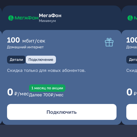
МегаФон
Минимум
100
10
мбит/сек
Домашний интернет
Дома
Детали
Подключение
Дет
Скидка только для новых абонентов.
Скид
1 месяц по акции
0
0
₽/мес
₽
Далее
700
₽/мес
Подключить