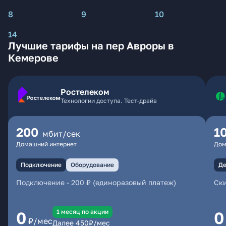
8
9
10
14
Лучшие тарифы на пер Авроры в
Кемерове
Ростелеком
Технологии доступа. Тест-драйв
200
1
мбит/сек
Домашний интернет
Дом
Подключение
Оборудование
Де
Подключение
-
200 ₽ (единоразовый платеж)
Ски
1 месяц по акции
0
0
₽/мес
Далее
450
₽/мес