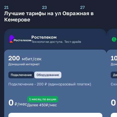
21
23
27
Лучшие тарифы на ул Овражная в
Кемерове
Ростелеком
Технологии доступа. Тест-драйв
200
1
мбит/сек
Домашний интернет
Дом
Подключение
Оборудование
Де
Подключение
-
200 ₽ (единоразовый платеж)
Ски
1 месяц по акции
0
0
₽/мес
Далее
450
₽/мес