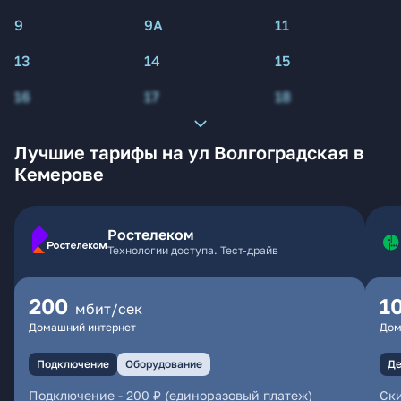
9
9А
11
13
14
15
16
17
18
Лучшие тарифы на ул Волгоградская в
Кемерове
Ростелеком
Технологии доступа. Тест-драйв
200
1
мбит/сек
Домашний интернет
Дом
Подключение
Оборудование
Де
Подключение
-
200 ₽ (единоразовый платеж)
Ски