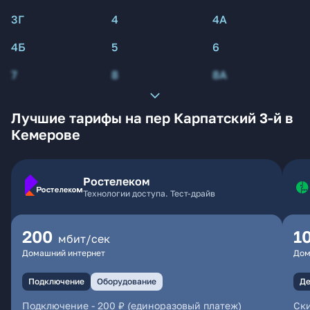
3Г
4
4А
4Б
5
6
7
8
8А
Лучшие тарифы на пер Карпатский 3-й в
Кемерове
Ростелеком
Технологии доступа. Тест-драйв
200
1
мбит/сек
Домашний интернет
Дом
Подключение
Оборудование
Де
Подключение
-
200 ₽ (единоразовый платеж)
Ски