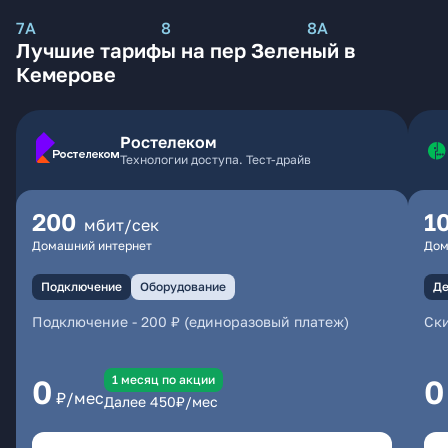
7А
8
8А
Лучшие тарифы на пер Зеленый в
Кемерове
Ростелеком
Технологии доступа. Тест-драйв
200
1
мбит/сек
Домашний интернет
Дом
Подключение
Оборудование
Де
Подключение
-
200 ₽ (единоразовый платеж)
Ски
1 месяц по акции
0
0
₽/мес
Далее
450
₽/мес