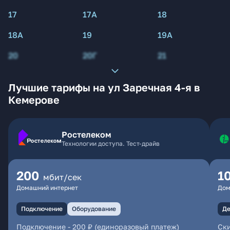
17
17А
18
18А
19
19А
20
20Г
21
Лучшие тарифы на ул Заречная 4-я в
Кемерове
Ростелеком
Технологии доступа. Тест-драйв
200
1
мбит/сек
Домашний интернет
Дом
Подключение
Оборудование
Де
Подключение
-
200 ₽ (единоразовый платеж)
Ски