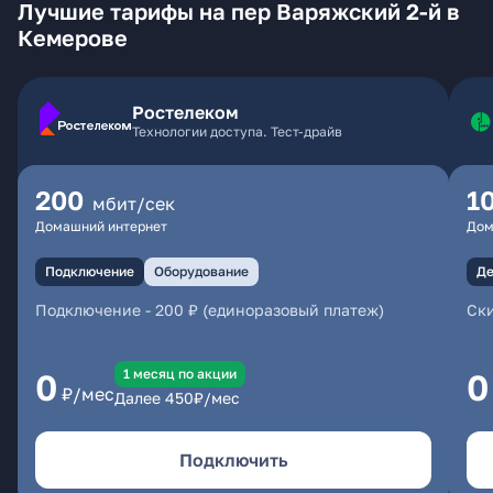
Лучшие тарифы на пер Варяжский 2-й в
Кемерове
Ростелеком
Технологии доступа. Тест-драйв
200
1
мбит/сек
Домашний интернет
Дом
Подключение
Оборудование
Де
Подключение
-
200 ₽ (единоразовый платеж)
Ски
1 месяц по акции
0
0
₽/мес
Далее
450
₽/мес
Подключить