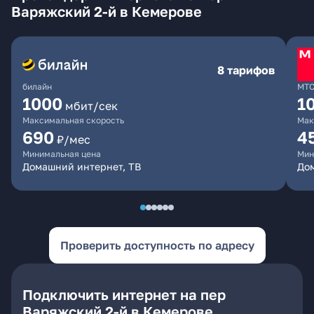
Варяжский 2-й в Кемерове
8 тарифов
билайн
МТ
1000
1
мбит/сек
Максимальная скорость
Мак
690
4
₽/мес
Минимальная цена
Мин
Домашний интернет, ТВ
Дом
Проверить доступность по адресу
Подключить интернет на пер
Варяжский 2-й в Кемерове