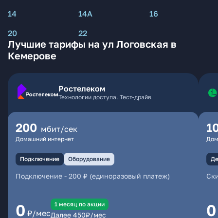
14
14А
16
20
22
Лучшие тарифы на ул Логовская в
Кемерове
Ростелеком
Технологии доступа. Тест-драйв
200
1
мбит/сек
Домашний интернет
Дом
Подключение
Оборудование
Де
Подключение
-
200 ₽ (единоразовый платеж)
Ски
1 месяц по акции
0
0
₽/мес
Далее
450
₽/мес