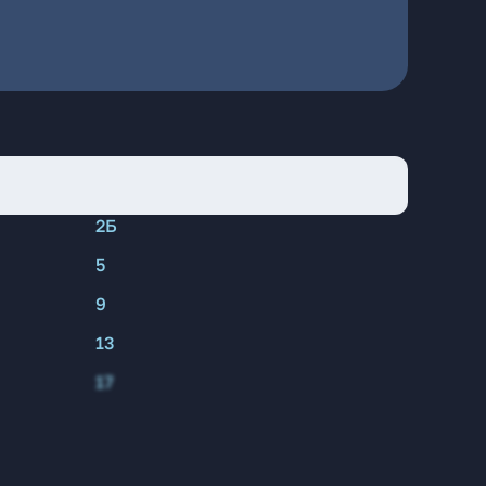
2Б
5
9
13
17