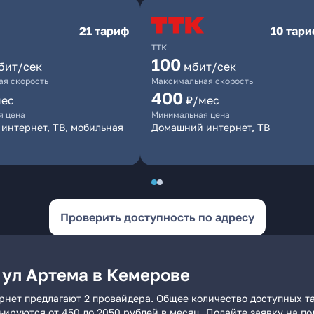
21 тариф
10 тар
ТТК
100
бит/сек
мбит/сек
я скорость
Максимальная скорость
400
мес
₽/мес
я цена
Минимальная цена
интернет, ТВ, мобильная
Домашний интернет, ТВ
Проверить доступность по адресу
 ул Артема в Кемерове
рнет предлагают 2 провайдера. Общее количество доступных т
рьируются от 450 до 2050 рублей в месяц. Подайте заявку на 