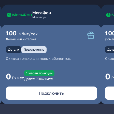
МегаФон
Минимум
100
10
мбит/сек
Домашний интернет
Дома
Детали
Подключение
Дет
Скидка только для новых абонентов.
Скид
1 месяц по акции
0
0
₽/мес
₽
Далее
700
₽/мес
Подключить