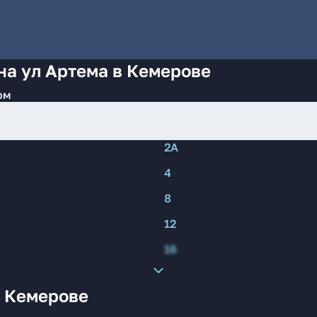
на ул Артема в Кемерове
ом
2А
4
8
12
16
в Кемерове