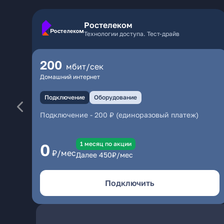
Ростелеком
Технологии доступа. Тест-драйв
200
мбит/сек
Домашний интернет
Подключение
Оборудование
Подключение
-
200 ₽ (единоразовый платеж)
1 месяц по акции
0
₽/мес
Далее
450
₽/мес
Подключить