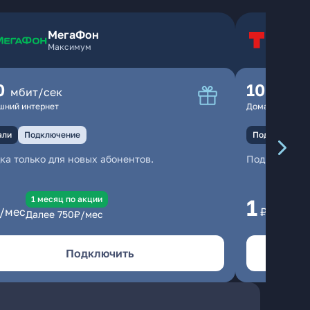
МегаФон
Т
Максимум
Т
0
100
мбит/сек
мбит
шний интернет
Домашний инте
али
Подключение
Подключение
ка только для новых абонентов.
Подключени
1 месяц по акции
1 
1
/мес
₽/мес
Далее
750
₽/мес
Да
Подключить