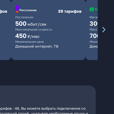
ифов
39 тарифов
Ростелеком
МегаФон
500
300
мбит/сек
мбит/
Максимальная скорость
Максимальная 
450
700
₽/мес
₽/мес
Минимальная цена
Минимальная ц
Домашний интернет, ТВ
Домашний ин
арифов - 66. Вы можете выбрать подключение со
подходящий тариф, учитывая необходимые опции и