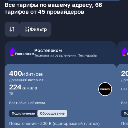
Все тарифы по вашему адресу, 66
тарифов от 45 провайдеров
Фильтр
Ростелеком
Технологии развлечения. Тест-драйв
400
2
мбит/сек
Домашний интернет
Дом
224
каналa
Без
ТВ
Без мобильной связи
Без
Подключение
Оборудование
По
Подключение
-
200 ₽ (единоразовый платеж)
По