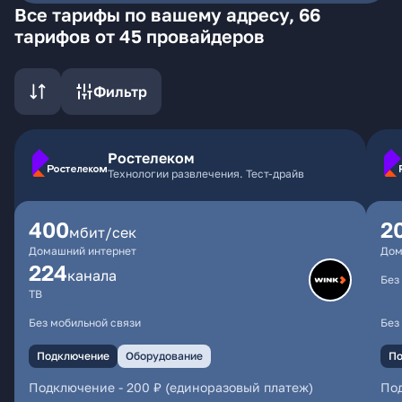
Все тарифы по вашему адресу, 66
тарифов от 45 провайдеров
Фильтр
Ростелеком
Технологии развлечения. Тест-драйв
400
2
мбит/сек
Домашний интернет
Дом
224
каналa
Без
ТВ
Без мобильной связи
Без
Подключение
Оборудование
По
Подключение
-
200 ₽ (единоразовый платеж)
По