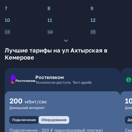
7
8
9
10
11
12
13
14
15
Лучшие тарифы на ул Ахтырская в
Кемерове
Ростелеком
Технологии доступа. Тест-драйв
200
1
мбит/сек
Домашний интернет
Дом
Подключение
Оборудование
Де
Подключение
-
200 ₽ (единоразовый платеж)
Ски