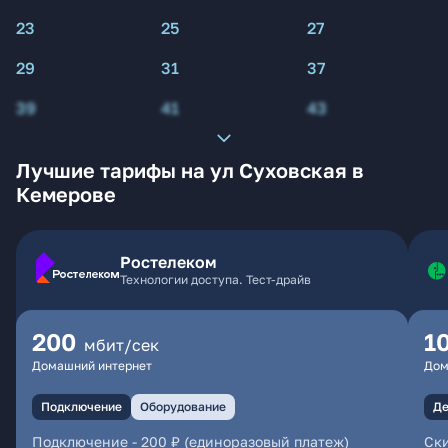
23
25
27
29
31
37
39
41
43
Лучшие тарифы на ул Суховская в
Кемерове
Ростелеком
Технологии доступа. Тест-драйв
200
1
мбит/сек
Домашний интернет
Дом
Подключение
Оборудование
Де
Подключение
-
200 ₽ (единоразовый платеж)
Ски