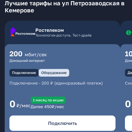
Лучшие тарифы на ул Петрозаводская в
Кемерове
Ростелеком
Технологии доступа. Тест-драйв
200
1
мбит/сек
Домашний интернет
Дом
Подключение
Оборудование
Де
Подключение
-
200 ₽ (единоразовый платеж)
Ски
1 месяц по акции
0
0
₽/мес
Далее
450
₽/мес
Подключить