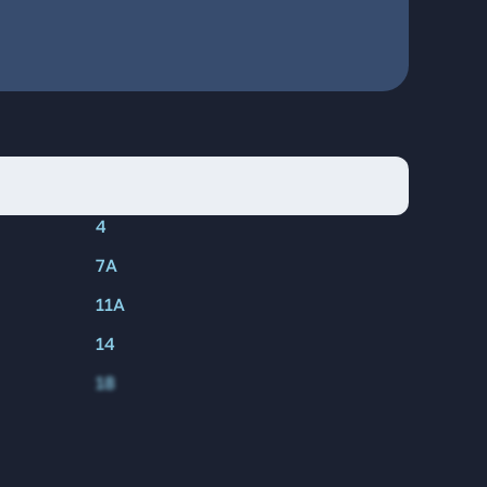
4
7А
11А
14
18