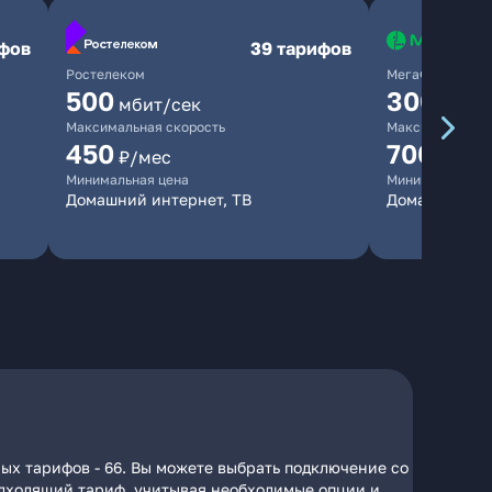
ифов
39 тарифов
Ростелеком
МегаФон
500
300
мбит/сек
мбит/
Максимальная скорость
Максимальная 
450
700
₽/мес
₽/мес
Минимальная цена
Минимальная ц
Домашний интернет, ТВ
Домашний ин
ых тарифов - 66. Вы можете выбрать подключение со
подходящий тариф, учитывая необходимые опции и