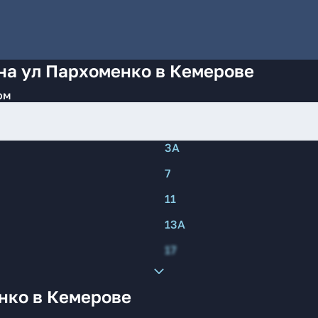
на ул Пархоменко в Кемерове
ом
3А
7
11
13А
17
нко в Кемерове