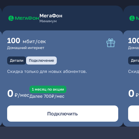
МегаФон
Минимум
100
10
мбит/сек
Домашний интернет
Дома
Детали
Подключение
Дет
Скидка только для новых абонентов.
Скид
1 месяц по акции
0
0
₽/мес
₽
Далее
700
₽/мес
Подключить