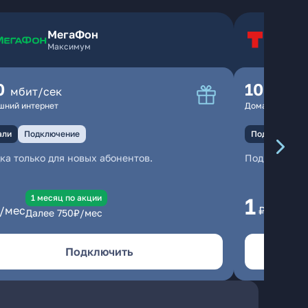
МегаФон
Т
Максимум
Т
0
100
мбит/сек
мбит
шний интернет
Домашний инте
али
Подключение
Подключение
ка только для новых абонентов.
Подключени
1 месяц по акции
1 
1
/мес
₽/мес
Далее
750
₽/мес
Да
Подключить