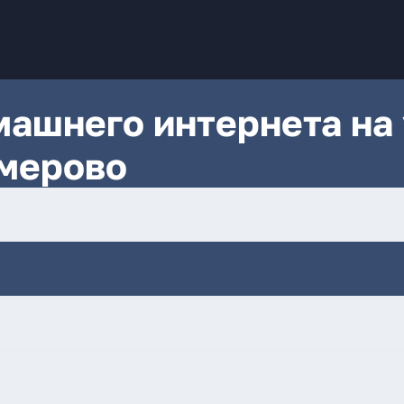
ашнего интернета на 
емерово