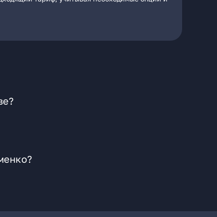
ве?
оменко?