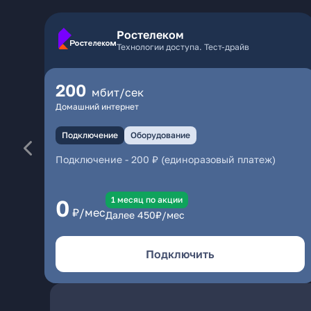
Ростелеком
Технологии доступа. Тест-драйв
200
мбит/сек
Домашний интернет
Подключение
Оборудование
Подключение
-
200 ₽ (единоразовый платеж)
1 месяц по акции
0
₽/мес
Далее
450
₽/мес
Подключить