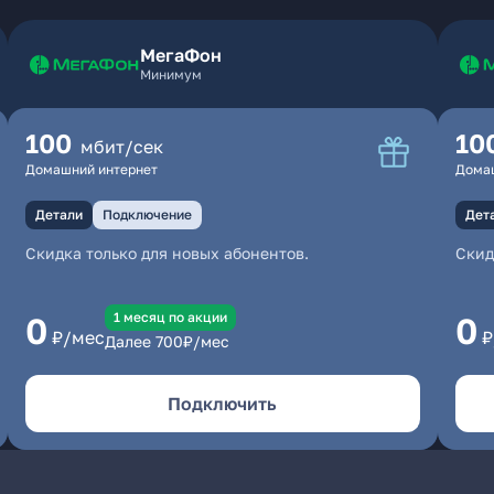
МегаФон
Минимум
100
10
мбит/сек
Домашний интернет
Дома
Детали
Подключение
Дет
Скидка только для новых абонентов.
Скид
1 месяц по акции
0
0
₽/мес
₽
Далее
700
₽/мес
Подключить