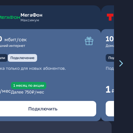
МегаФон
Т
Максимум
Т
0
100
мбит/сек
мбит
шний интернет
Домашний инте
али
Подключение
Подключение
ка только для новых абонентов.
Подключени
1 месяц по акции
1 
1
/мес
₽/мес
Далее
750
₽/мес
Да
Подключить