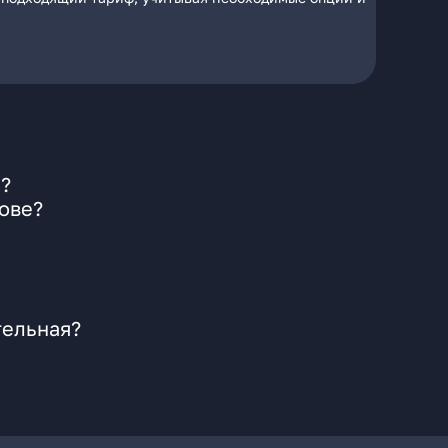
я?
ове?
тельная?