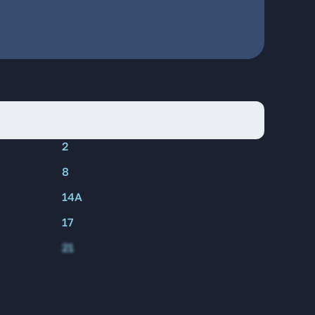
2
8
14А
17
21