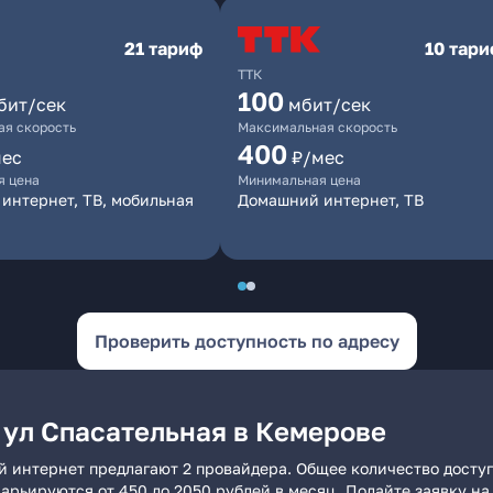
21 тариф
10 тар
ТТК
100
бит/сек
мбит/сек
я скорость
Максимальная скорость
400
мес
₽/мес
я цена
Минимальная цена
интернет, ТВ, мобильная
Домашний интернет, ТВ
Проверить доступность по адресу
 ул Спасательная в Кемерове
й интернет предлагают 2 провайдера. Общее количество досту
 варьируются от 450 до 2050 рублей в месяц. Подайте заявку 