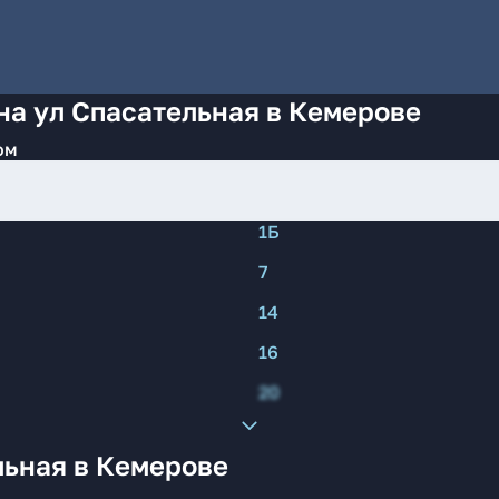
на ул Спасательная в Кемерове
ом
1Б
7
14
16
20
льная в Кемерове