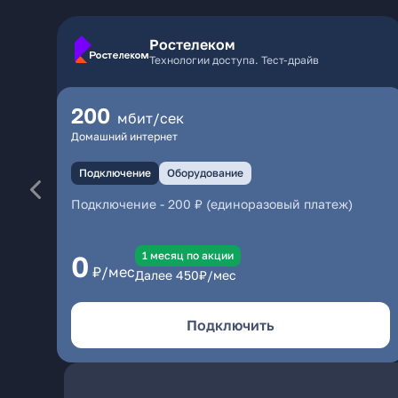
Ростелеком
Технологии доступа. Тест-драйв
200
мбит/сек
Домашний интернет
Подключение
Оборудование
Подключение
-
200 ₽ (единоразовый платеж)
1 месяц по акции
0
₽/мес
Далее
450
₽/мес
Подключить