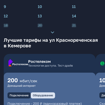
9
10
11
12
13
14
18
20
21
Лучшие тарифы на ул Краснореченская
в Кемерове
Ростелеком
Технологии доступа. Тест-драйв
200
1
мбит/сек
Домашний интернет
Дом
Подключение
Оборудование
Де
Подключение
-
200 ₽ (единоразовый платеж)
Ски