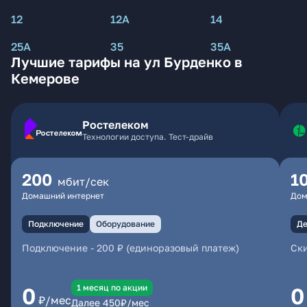
12
12А
14
25А
35
35А
Лучшие тарифы на ул Бурденко в
Кемерове
Ростелеком
Технологии доступа. Тест-драйв
200
1
мбит/сек
Домашний интернет
Дом
Подключение
Оборудование
Де
Подключение
-
200 ₽ (единоразовый платеж)
Ски
1 месяц по акции
0
0
₽/мес
Далее
450
₽/мес