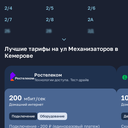
2/4
2/5
2/6
2/7
2/8
2А
2Б
2В
2Д
Лучшие тарифы на ул Механизаторов в
Кемерове
Ростелеком
Технологии доступа. Тест-драйв
200
1
мбит/сек
Домашний интернет
Дом
Подключение
Оборудование
Де
Подключение
-
200 ₽ (единоразовый платеж)
Ски