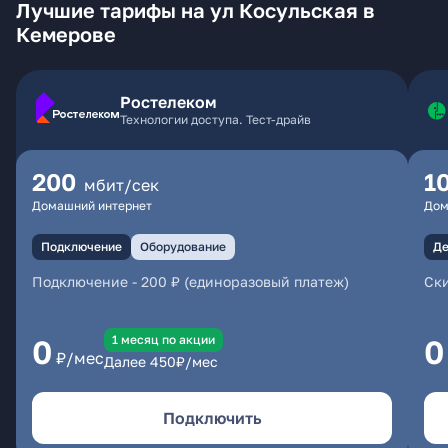
Лучшие тарифы на ул Косульская в
Кемерове
Ростелеком
Технологии доступа. Тест-драйв
200
1
мбит/сек
Домашний интернет
Дом
Подключение
Оборудование
Де
Подключение
-
200 ₽ (единоразовый платеж)
Ски
1 месяц по акции
0
0
₽/мес
Далее
450
₽/мес
Подключить