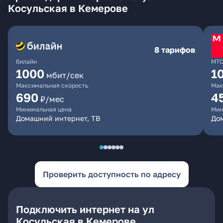
Косульская в Кемерове
8 тарифов
билайн
МТ
1000
1
мбит/сек
Максимальная скорость
Мак
690
4
₽/мес
Минимальная цена
Мин
Домашний интернет, ТВ
Дом
Проверить доступность по адресу
Подключить интернет на ул
Косульская в Кемерове