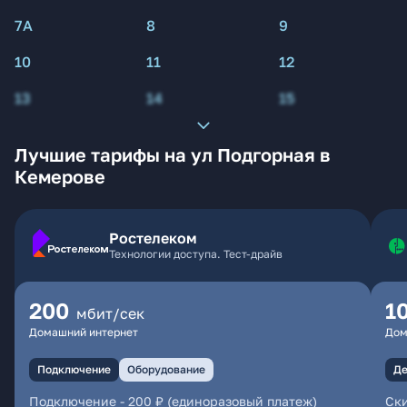
7А
8
9
10
11
12
13
14
15
Лучшие тарифы на ул Подгорная в
Кемерове
Ростелеком
Технологии доступа. Тест-драйв
200
1
мбит/сек
Домашний интернет
Дом
Подключение
Оборудование
Де
Подключение
-
200 ₽ (единоразовый платеж)
Ски