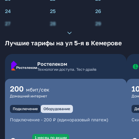
24
25
26
27
28
29
Лучшие тарифы на ул 5-я в Кемерове
Ростелеком
Технологии доступа. Тест-драйв
200
1
мбит/сек
Домашний интернет
Дом
Подключение
Оборудование
Де
Подключение
-
200 ₽ (единоразовый платеж)
Ски
1 месяц по акции