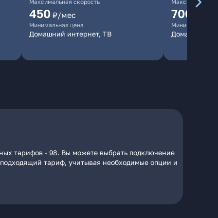
Максимальная скорость
Максимальная 
450
700
₽/мес
₽/мес
Минимальная цена
Минимальная ц
Домашний интернет, ТВ
Домашний ин
ных тарифов - 98. Вы можете выбрать подключение
на подходящий тариф, учитывая необходимые опции и