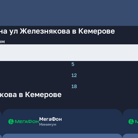
на ул Железнякова в Кемерове
ом
5
12
18
кова в Кемерове
МегаФон
Минимум