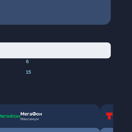
6
15
МегаФон
Т
Максимум
Т