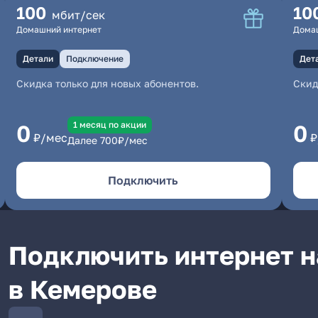
100
10
мбит/сек
Домашний интернет
Дома
Детали
Подключение
Дет
Скидка только для новых абонентов.
Скид
1 месяц по акции
0
0
₽/мес
₽
Далее
700
₽/мес
Подключить
Подключить интернет н
в Кемерове