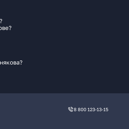
?
ове?
знякова?
8 800 123-13-15