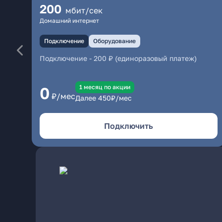
200
мбит/сек
Домашний интернет
Подключение
Оборудование
Подключение
-
200 ₽ (единоразовый платеж)
1 месяц по акции
0
₽/мес
Далее
450
₽/мес
Подключить