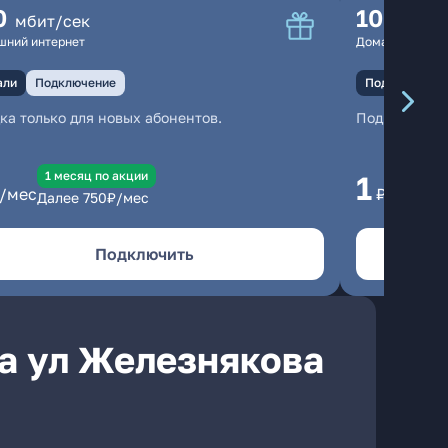
0
100
мбит/сек
мбит
шний интернет
Домашний инте
али
Подключение
Подключение
ка только для новых абонентов.
Подключени
1 месяц по акции
1 
1
/мес
₽/мес
Далее
750
₽/мес
Да
Подключить
а ул Железнякова