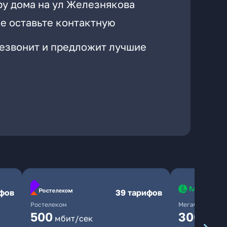
ру дома на ул Железнякова
е оставьте контактную
резвонит и предложит лучшие
ифов
39 тарифов
Ростелеком
МегаФон
500
300
мбит/сек
мбит/