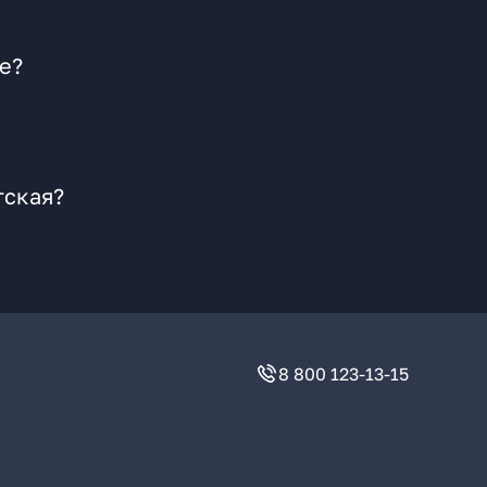
е?
тская?
8 800 123-13-15