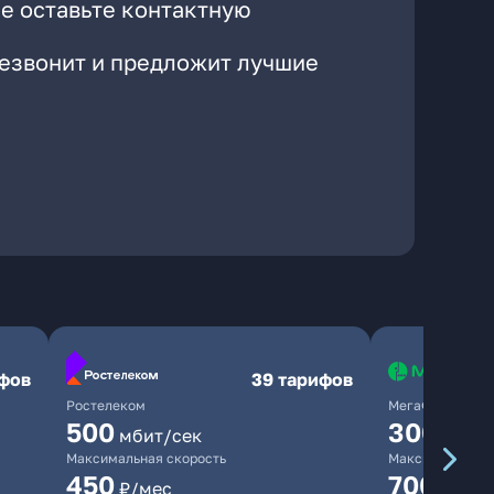
е оставьте контактную
резвонит и предложит лучшие
ифов
39 тарифов
Ростелеком
МегаФон
500
300
мбит/сек
мбит/
Максимальная скорость
Максимальная 
450
700
₽/мес
₽/мес