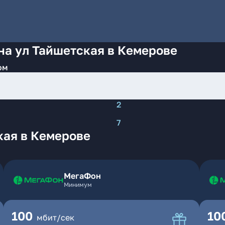
на ул Тайшетская в Кемерове
ом
2
7
кая в Кемерове
МегаФон
Минимум
100
10
мбит/сек