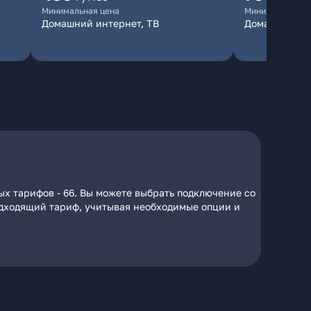
Минимальная цена
Минимальная ц
Домашний интернет, ТВ
Домашний ин
ых тарифов - 66. Вы можете выбрать подключение со
подходящий тариф, учитывая необходимые опции и