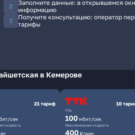
Заполните данные: в открывшемся окн
информацию
Получите консультацию: оператор пе
тарифы
Тайшетская в Кемерове
21 тариф
10 тар
ТТК
100
бит/сек
мбит/сек
я скорость
Максимальная скорость
400
мес
₽/мес