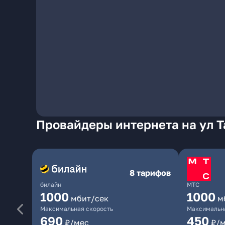
Провайдеры интернета на ул 
8 тарифов
билайн
МТС
1000
1000
мбит/сек
м
Максимальная скорость
Максимальна
690
450
₽/мес
₽/