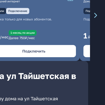
шний интернет
Домашний инте
али
Подключение
Подключение
ка только для новых абонентов.
Подключени
1 месяц по акции
1 
1
/мес
₽/мес
Далее
750
₽/мес
Да
Подключить
а ул Тайшетская в
у дома на ул Тайшетская