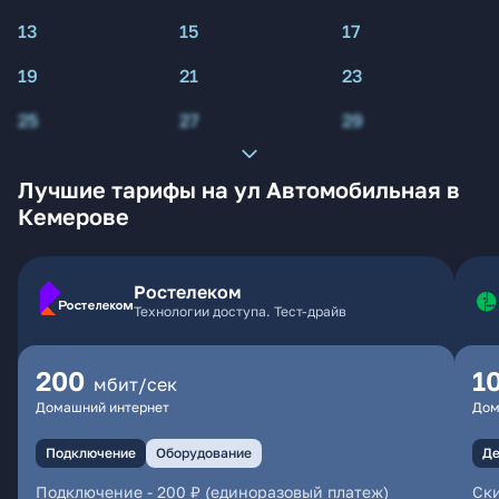
13
15
17
19
21
23
25
27
29
Лучшие тарифы на ул Автомобильная в
Кемерове
Ростелеком
Технологии доступа. Тест-драйв
200
1
мбит/сек
Домашний интернет
Дом
Подключение
Оборудование
Де
Подключение
-
200 ₽ (единоразовый платеж)
Ски