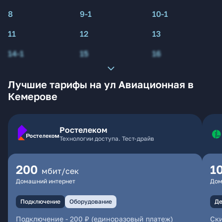
8
9-1
10-1
11
12
13
14-1
15
16
Лучшие тарифы на ул Авиационная в
Кемерове
Ростелеком
Технологии доступа. Тест-драйв
200
1
мбит/сек
Домашний интернет
Дом
Подключение
Оборудование
Де
Подключение
-
200 ₽ (единоразовый платеж)
Ски