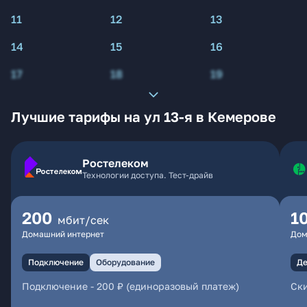
11
12
13
14
15
16
17
18
19
Лучшие тарифы на ул 13-я в Кемерове
Ростелеком
Технологии доступа. Тест-драйв
200
1
мбит/сек
Домашний интернет
Дом
Подключение
Оборудование
Де
Подключение
-
200 ₽ (единоразовый платеж)
Ски