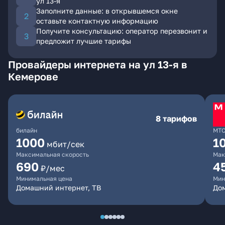
ул 13-я
Заполните данные: в открывшемся окне
оставьте контактную информацию
Получите консультацию: оператор перезвонит и
предложит лучшие тарифы
Провайдеры интернета на ул 13-я в
Кемерове
8 тарифов
билайн
МТ
1000
1
мбит/сек
Максимальная скорость
Мак
690
4
₽/мес
Минимальная цена
Мин
Домашний интернет, ТВ
Дом