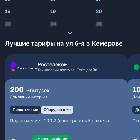
18
19
20
22
24
26
Лучшие тарифы на ул 6-я в Кемерове
Ростелеком
Технологии доступа. Тест-драйв
200
1
мбит/сек
Домашний интернет
Дом
Подключение
Оборудование
Де
Подключение
-
200 ₽ (единоразовый платеж)
Ски
1 месяц по акции