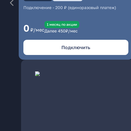
Подключение
-
200 ₽ (единоразовый платеж)
1 месяц по акции
0
₽/мес
Далее
450
₽/мес
Подключить