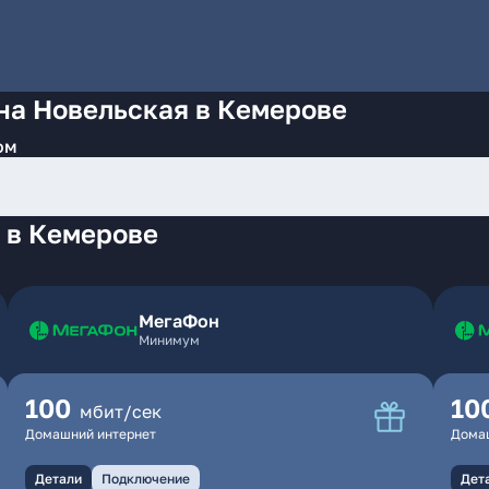
на Новельская в Кемерове
ом
 в Кемерове
МегаФон
Минимум
100
10
мбит/сек
Домашний интернет
Дома
Детали
Подключение
Дет