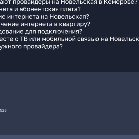
гают провайдеры на Новельская в Кемерове?
ета и абонентская плата?
ие интернета на Новельская?
чение интернета в квартиру?
удование для подключения?
сте с ТВ или мобильной связью на Новельс
нужного провайдера?
7526