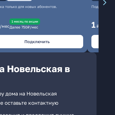
ка только для новых абонентов.
Подключени
1 месяц по акции
1 
1
/мес
₽/мес
Далее
750
₽/мес
Да
Подключить
а Новельская в
ру дома на Новельская
е оставьте контактную