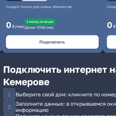
Скидка только для новых абонентов.
Скид
1 месяц по акции
0
0
₽/мес
₽
Далее
700
₽/мес
Подключить
Подключить интернет н
Кемерове
Выберите свой дом: кликните по номе
Заполните данные: в открывшемся окн
информацию