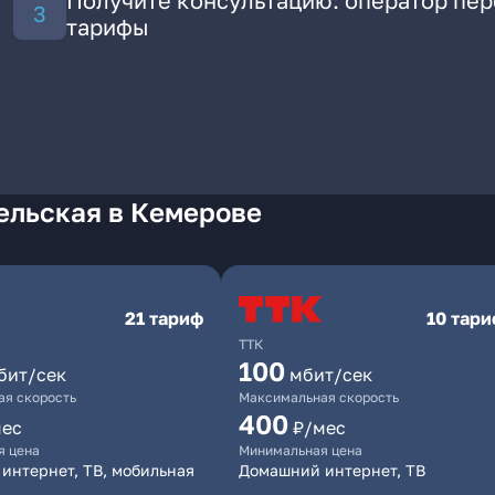
Получите консультацию: оператор пе
тарифы
ельская в Кемерове
21 тариф
10 тар
ТТК
100
бит/сек
мбит/сек
я скорость
Максимальная скорость
400
мес
₽/мес
я цена
Минимальная цена
интернет, ТВ, мобильная
Домашний интернет, ТВ