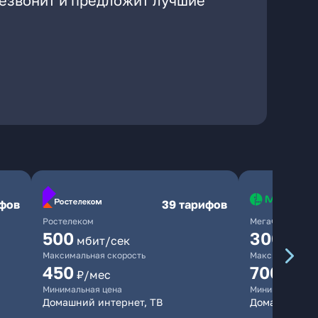
резвонит и предложит лучшие
ифов
39 тарифов
Ростелеком
МегаФон
500
300
мбит/сек
мбит/
Максимальная скорость
Максимальная 
450
700
₽/мес
₽/мес
Минимальная цена
Минимальная ц
Домашний интернет, ТВ
Домашний ин