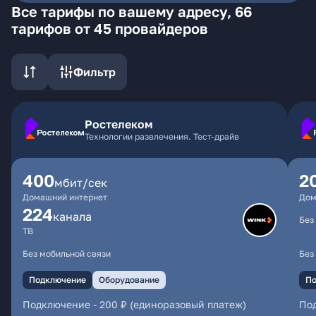
Все тарифы по вашему адресу, 66
тарифов от 45 провайдеров
Фильтр
Ростелеком
Технологии развлечения. Тест-драйв
400
2
мбит/сек
Домашний интернет
Дом
224
каналa
Без
ТВ
Без мобильной связи
Без
Подключение
Оборудование
По
Подключение
-
200 ₽ (единоразовый платеж)
По