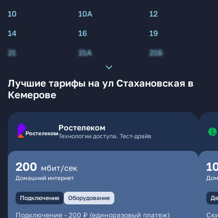
10
10А
12
14
16
19
21
21А
21Б
Лучшие тарифы на ул Стахановская в
Кемерове
Ростелеком
Технологии доступа. Тест-драйв
200
1
мбит/сек
Домашний интернет
Дом
Подключение
Оборудование
Де
Подключение
-
200 ₽ (единоразовый платеж)
Ски