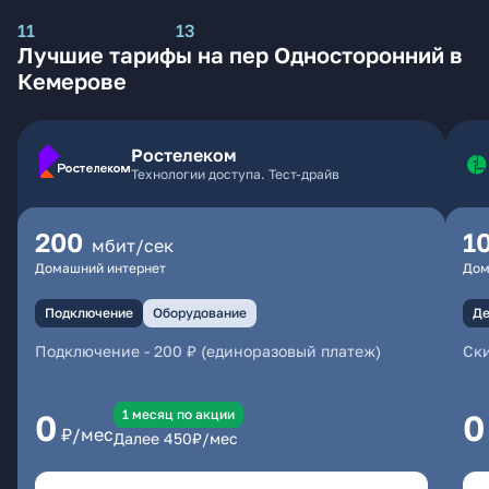
11
13
Лучшие тарифы на пер Односторонний в
Кемерове
Ростелеком
Технологии доступа. Тест-драйв
200
1
мбит/сек
Домашний интернет
Дом
Подключение
Оборудование
Де
Подключение
-
200 ₽ (единоразовый платеж)
Ски
1 месяц по акции
0
0
₽/мес
Далее
450
₽/мес